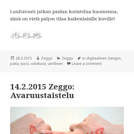
Luultavasti jatkan paidan koristelua huomenna,
siinä on vielä paljon tilaa kaikenlaisille kuville!
Julkaistu
28.3.2015
Kirjoittaja
Zeggo
Kategoriat
Zeggo
Avainsanat
ei-digitaalinen
,
kangas
,
paita
,
tussi
,
valokuva
,
värillinen
Leave a comment
14.2.2015 Zeggo:
Avaruustaistelu