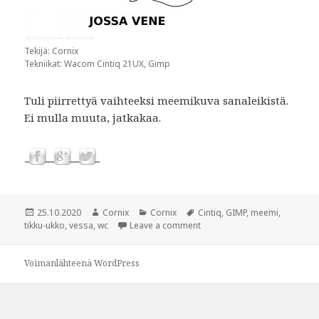
Tekijä: Cornix
Tekniikat: Wacom Cintiq 21UX, Gimp
Tuli piirrettyä vaihteeksi meemikuva sanaleikistä.
Ei mulla muuta, jatkakaa.
Julkaistu
25.10.2020
Kirjoittaja
Cornix
Kategoriat
Cornix
Avainsanat
Cintiq
,
GIMP
,
meemi
,
tikku-ukko
,
vessa
,
wc
Leave a comment
Voimanlähteenä WordPress